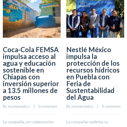
Coca-Cola FEMSA
Nestlé México
impulsa acceso al
impulsa la
agua y educación
protección de los
sostenible en
recursos hídricos
Chiapas con
en Puebla con
inversión superior
Feria de
a 13.5 millones de
Sustentabilidad
pesos
del Agua
By 
masterwebcc
    |    
0 comment
By 
masterwebcc
    |    
0 comment
La compañía, en colaboración
La compañía reafirma su