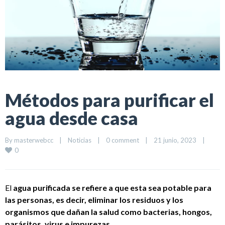
Métodos para purificar el
agua desde casa
By 
masterwebcc
|
Noticias
|
0 comment
|
21 junio, 2023    
|
0
El
agua purificada se refiere a que esta sea potable para
las personas, es decir, eliminar los residuos y los
organismos que dañan la salud como bacterias, hongos,
parásitos, virus e impurezas.