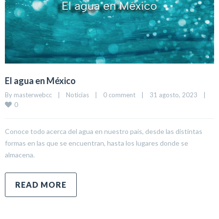
El agua en México
By 
masterwebcc
|
Noticias
|
0 comment
|
31 agosto, 2023    
|
0
Conoce todo acerca del agua en nuestro país, desde las distintas
formas en las que se encuentran, hasta los lugares donde se
almacena.
READ MORE