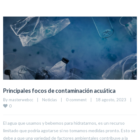
Principales focos de contaminación acuática
By 
masterwebcc
|
Noticias
|
0 comment
|
18 agosto, 2023    
|
0
El agua que usamos y bebemos para hidratarnos, es un recurso
limitado que podría agotarse si no tomamos medidas pronto. Esto se
debe a que una variedad de factores ambientales contribuye a la