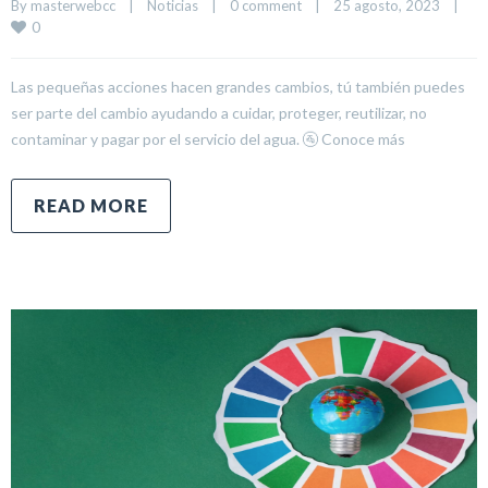
By 
masterwebcc
|
Noticias
|
0 comment
|
25 agosto, 2023    
|
0
Las pequeñas acciones hacen grandes cambios, tú también puedes
ser parte del cambio ayudando a cuidar, proteger, reutilizar, no
contaminar y pagar por el servicio del agua. 🚰 Conoce más
READ MORE