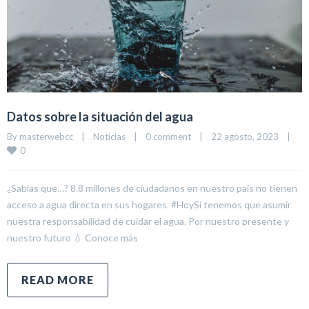
Datos sobre la situación del agua
By 
masterwebcc
|
Noticias
|
0 comment
|
22 agosto, 2023    
|
0
¿Sabías que…? 8.8 millones de ciudadanos en nuestro país no tienen
acceso a agua directa en sus hogares. #HoySí tenemos que asumir
nuestra responsabilidad de cuidar el agua. Por nuestro presente y
nuestro futuro 💧 Conoce más
READ MORE