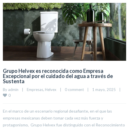
Grupo Helvex es reconocida como Empresa
Excepcional por el cuidado del agua a través de
Sustenta
By 
admin
|
Empresas
, 
Helvex
|
0 comment
|
1 mayo, 2025    
|
0
En el marco de un escenario regional desafiante, en el que las
empresas mexicanas deben tomar cada vez más fuerza y
protagonismo, Grupo Helvex fue distinguido con el Reconocimiento