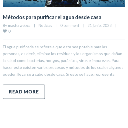
Métodos para purificar el agua desde casa
By 
masterwebcc
|
Noticias
|
0 comment
|
21 junio, 2023    
|
0
El agua purificada se refiere a que esta sea potable para las
personas, es decir, eliminar los residuos y los organismos que dañan
la salud como bacterias, hongos, parásitos, virus e impurezas. Para
hacer esto existen varios procesos y métodos de los cuales algunos
pueden llevarse a cabo desde casa. Si esto se hace, representa
READ MORE