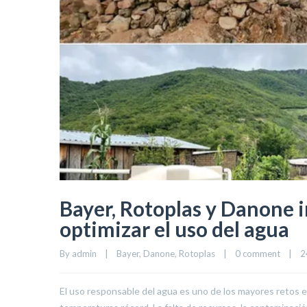
Bayer, Rotoplas y Danone 
optimizar el uso del agua
By 
admin
|
Bayer
, 
Danone
, 
Rotoplas
|
0 comment
|
2
El uso responsable del agua es uno de los mayores retos 