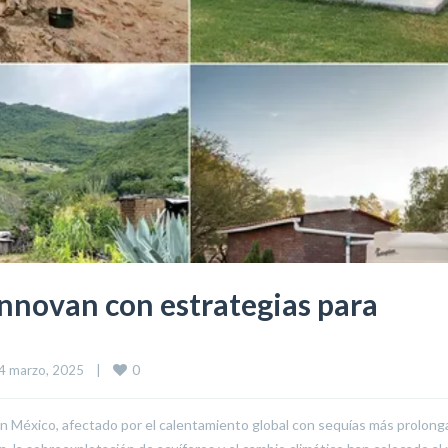
innovan con estrategias para
0
4 marzo, 2025    
|
en México, afectado por el calentamiento global con sequías más prolong