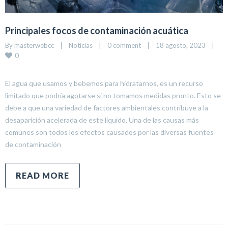
Principales focos de contaminación acuática
By 
masterwebcc
|
Noticias
|
0 comment
|
18 agosto, 2023    
|
0
El agua que usamos y bebemos para hidratarnos, es un recurso
limitado que podría agotarse si no tomamos medidas pronto. Esto se
debe a que una variedad de factores ambientales contribuye a la
desaparición acelerada de este líquido. Una de las causas más
comunes son todos los efectos causados ​​por las diversas fuentes
de contaminación
READ MORE