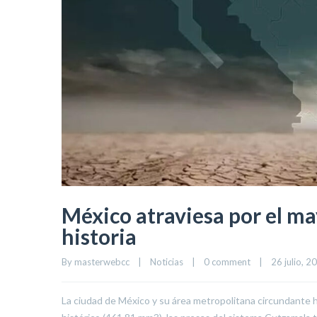
México atraviesa por el ma
historia
By 
masterwebcc
|
Noticias
|
0 comment
|
26 julio, 20
La ciudad de México y su área metropolitana circundante h