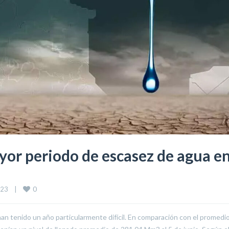
yor periodo de escasez de agua en
0
23    
|
an tenido un año particularmente difícil. En comparación con el promedi