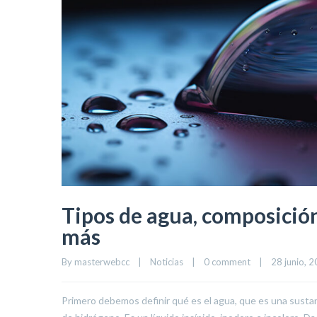
Tipos de agua, composición
más
By 
masterwebcc
|
Noticias
|
0 comment
|
28 junio, 20
Primero debemos definir qué es el agua, que es una sust