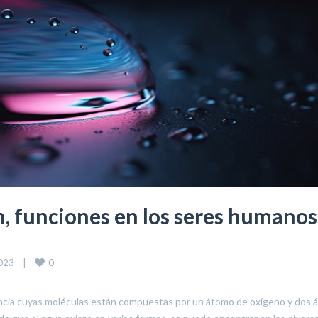
, funciones en los seres humanos
0
23    
|
ancia cuyas moléculas están compuestas por un átomo de oxígeno y dos