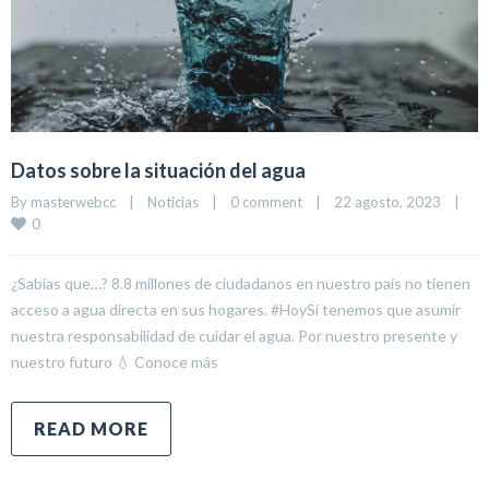
Datos sobre la situación del agua
By 
masterwebcc
|
Noticias
|
0 comment
|
22 agosto, 2023    
|
0
¿Sabías que…? 8.8 millones de ciudadanos en nuestro país no tienen
acceso a agua directa en sus hogares. #HoySí tenemos que asumir
nuestra responsabilidad de cuidar el agua. Por nuestro presente y
nuestro futuro 💧 Conoce más
READ MORE