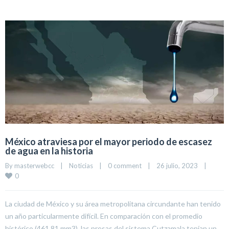
México atraviesa por el mayor periodo de escasez
de agua en la historia
By 
masterwebcc
|
Noticias
|
0 comment
|
26 julio, 2023    
|
0
La ciudad de México y su área metropolitana circundante han tenido
un año particularmente difícil. En comparación con el promedio
histórico (461.81 mm3), las presas del sistema Cutzamala tenían un