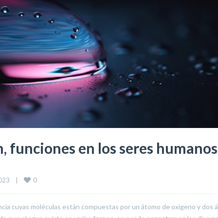
, funciones en los seres humanos
0
23    
|
ancia cuyas moléculas están compuestas por un átomo de oxígeno y dos