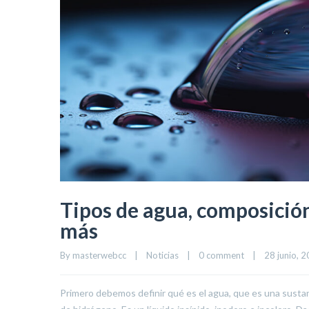
Tipos de agua, composición
más
By 
masterwebcc
|
Noticias
|
0 comment
|
28 junio, 20
Primero debemos definir qué es el agua, que es una sust