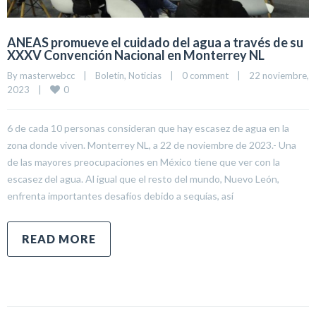
ANEAS promueve el cuidado del agua a través de su
XXXV Convención Nacional en Monterrey NL
By 
masterwebcc
|
Boletín
, 
Noticias
|
0 comment
|
22 noviembre, 
0
2023    
|
6 de cada 10 personas consideran que hay escasez de agua en la
zona donde viven. Monterrey NL, a 22 de noviembre de 2023.- Una
de las mayores preocupaciones en México tiene que ver con la
escasez del agua. Al igual que el resto del mundo, Nuevo León,
enfrenta importantes desafíos debido a sequías, así
READ MORE