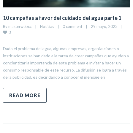
10 campañas a favor del cuidado del agua parte 1
By 
masterwebcc
|
Noticias
|
0 comment
|
29 mayo, 2023    
|
3
Dado el problema del agua, algunas empresas, organizaciones o
instituciones se han dado a la tarea de crear campañas que ayuden a
concientizar la importancia de este problema e invitar a hacer un
consumo responsable de este recurso. La difusión se logra a través
de la publicidad, es decir dando a conocer el mensaje en
READ MORE