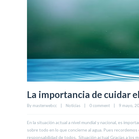
La importancia de cuidar e
By 
masterwebcc
|
Noticias
|
0 comment
|
9 mayo, 202
En la situación actual a nivel mundial y nacional, es impor
sobre todo en lo que concierne al agua. Pues recordemos q
responsabilidad de todos. Situación actual Gracias a los 