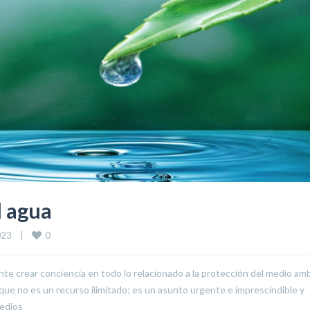
l agua
0
3    
|
tante crear conciencia en todo lo relacionado a la protección del medio am
ue no es un recurso ilimitado; es un asunto urgente e imprescindible y
medios