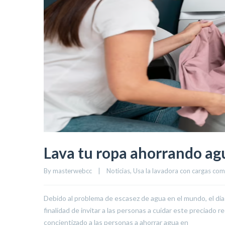
Lava tu ropa ahorrando ag
By 
masterwebcc
|
Noticias
, 
Usa la lavadora con cargas com
Debido al problema de escasez de agua en el mundo, el dí
finalidad de invitar a las personas a cuidar este preciado 
concientizado a las personas a ahorrar agua en