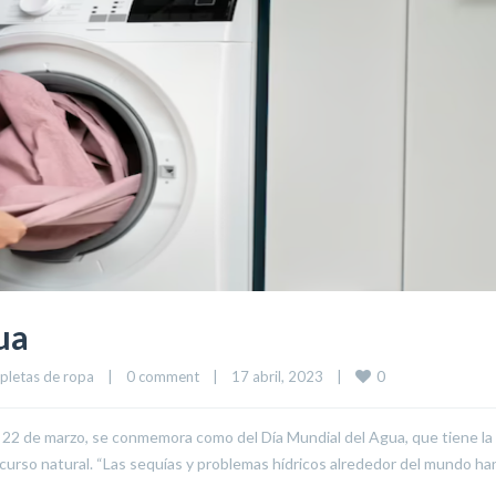
ua
0
pletas de ropa
|
0 comment
|
17 abril, 2023    
|
a 22 de marzo, se conmemora como del Día Mundial del Agua, que tiene la
recurso natural. “Las sequías y problemas hídricos alrededor del mundo ha