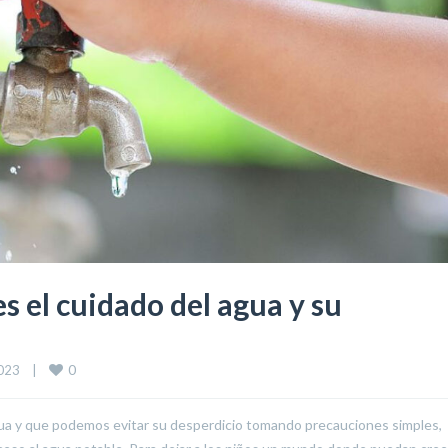
s el cuidado del agua y su
0
23    
|
agua y que podemos evitar su desperdicio tomando precauciones simples,