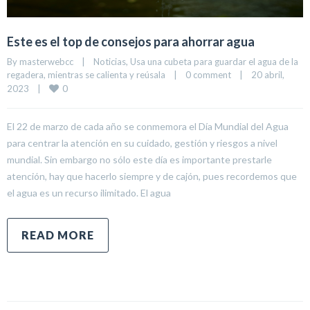
Este es el top de consejos para ahorrar agua
By 
masterwebcc
|
Noticias
, 
Usa una cubeta para guardar el agua de la 
regadera, mientras se calienta y reúsala
|
0 comment
|
20 abril, 
0
2023    
|
El 22 de marzo de cada año se conmemora el Día Mundial del Agua
para centrar la atención en su cuidado, gestión y riesgos a nivel
mundial. Sin embargo no sólo este día es importante prestarle
atención, hay que hacerlo siempre y de cajón, pues recordemos que
el agua es un recurso ilimitado. El agua
READ MORE