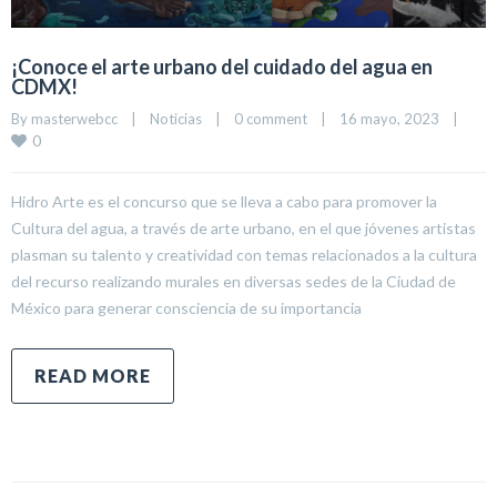
¡Conoce el arte urbano del cuidado del agua en
CDMX!
By 
masterwebcc
|
Noticias
|
0 comment
|
16 mayo, 2023    
|
0
Hidro Arte es el concurso que se lleva a cabo para promover la
Cultura del agua, a través de arte urbano, en el que jóvenes artistas
plasman su talento y creatividad con temas relacionados a la cultura
del recurso realizando murales en diversas sedes de la Ciudad de
México para generar consciencia de su importancia
READ MORE