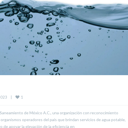
1
023    
|
 Saneamiento de México A.C., una organización con reconocimiento
 organismos operadores del país que brindan servicios de agua potable,
o de apoyar la elevación de la eficiencia en